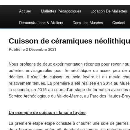
Accueil
Mallettes Pédagogiques
Location De Mallettes
Démonstrations & Ateliers
Dans Les Musées
Contact
Cuisson de céramiques néolithiq
Publié le 2 Décembre 2021
Nous profitons de deux expérimentation récentes pour revenir su
poteries envisageables pour le néolithique ou assez peu de 
décrites. Il s'agit de cuisson en sole foyère et en meule cha
relativemetn ténues. La première a été réalisée en 2014 au Mus
la seconde, en 2015 au cours d'un stage de formation avec nos 
Service Archéologique du Val-de-Marne, au Parc des Hautes-Bruy
Un exemple de cuisson : la sole foyère
.
La première étape étape consiste à chauffer une sole de pierres
deux heures avec un feu vif. Pendant ce temps, les poteries son