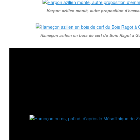
Harpon azilien monté, autre proposition d'emm
Hameçon azilien en bois de cerf du Bois Ragot à G