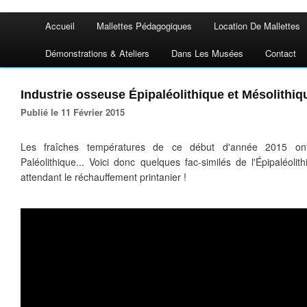
Accueil
Mallettes Pédagogiques
Location De Mallettes
Démonstrations & Ateliers
Dans Les Musées
Contact
Industrie osseuse Épipaléolithique et Mésolithiq
Publié le 11 Février 2015
Les fraîches températures de ce début d'année 2015 o
Paléolithique... Voici donc quelques fac-similés de l'Épipaléoli
attendant le réchauffement printanier !