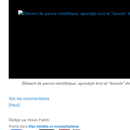
Élément de parure néolithique, spondyle brut et ''boucle'' d
Voir les commentaires
[Haut]
Rédigé par
Arkéo Fabrik
Publié dans
#fac-similés et reconstitutions