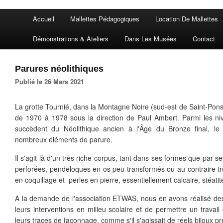
Accueil
Mallettes Pédagogiques
Location De Mallettes
Démonstrations & Ateliers
Dans Les Musées
Contact
Parures néolithiques
Publié le 26 Mars 2021
La grotte Tournié, dans la Montagne Noire (sud-est de Saint-Pons d
de 1970 à 1978 sous la direction de Paul Ambert. Parmi les ni
succèdent du Néolithique ancien à l'Âge du Bronze final, le N
nombreux éléments de parure.
Il s'agit là d'un très riche corpus, tant dans ses formes que par 
perforées, pendeloques en os peu transformés ou au contraire très
en coquillage et perles en pierre, essentiellement calcaire, stéatite 
A la demande de l'association ETWAS, nous en avons réalisé des f
leurs interventions en milieu scolaire et de permettre un travai
leurs traces de façonnage, comme s'il s'agissait de réels bijoux p