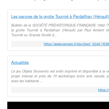
Les parures de la grotte Tournié à Pardailhan (Hérault
Bulletin de la SOCIÉTÉ PRÉHISTORIQUE FRANÇAISE 1982 /T
la grotte Tournié à Pardailnan (Hérault) par Paul Ambert e
Tournié ou Grande Grotte d...
https://www.persee.fr/doc/bspf_0249-7
Actualités
Le jeu Objets Souvenirs est enfin imprimé et disponible à la 
projet intense et près de 70 workshops entre arts visuels, p
avec les habitants ...
https:/