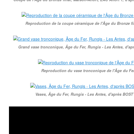
Reproduction de la coupe céramique de l'Âge du Bronze fin
Grand vase tronconique, Âge du Fer, Rungis - Les Antes, d'apr
Reproduction du vase tronconique de l'Âge du Fe
Vases, Âge du Fer, Rungis - Les Antes, d'après BOSTY