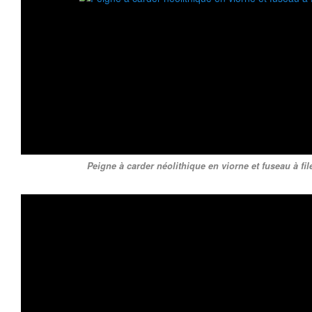
Peigne à carder néolithique en viorne et fuseau à fil