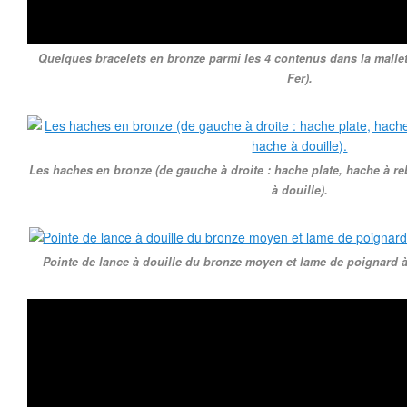
Quelques bracelets en bronze parmi les 4 contenus dans la mallet
Fer).
Les haches en bronze (de gauche à droite : hache plate, hache à re
à douille).
Pointe de lance à douille du bronze moyen et lame de poignard à