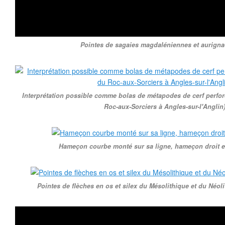
Pointes de sagaies magdaléniennes et aurigna
Interprétation possible comme bolas de métapodes de cerf perfor
Roc-aux-Sorciers à Angles-sur-l'Anglin)
Hameçon courbe monté sur sa ligne, hameçon droit et 
Pointes de flèches en os et silex du Mésolithique et du Néo