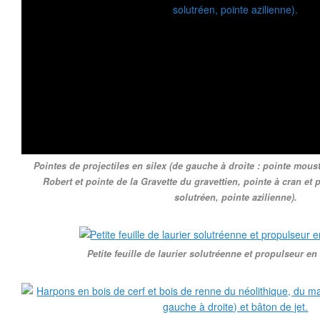
Pointes de projectiles en silex (de gauche à droite : pointe mous
Robert et pointe de la Gravette du gravettien, pointe à cran et pe
solutréen, pointe azilienne).
Petite feuille de laurier solutréenne et propulseur en