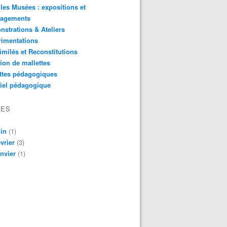
les Musées : expositions et
agements
strations & Ateliers
rimentations
imilés et Reconstitutions
ion de mallettes
ttes pédagogiques
iel pédagogique
VES
in
(1)
vrier
(3)
nvier
(1)