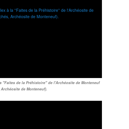
la ''Faites de la Préhistoire'' de l'Archéosite de Monteneuf
, Archéosite de Monteneuf).