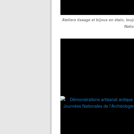
Ateliers tissage et bijoux en étain, t
Natio