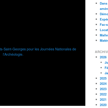
Dans 
amén
Démon
Expé
Fac-s
Locat
Malle
Matér
ARCHI
2026
Ju
Fé
Ja
2025
2024
2023
2022
2021
2020