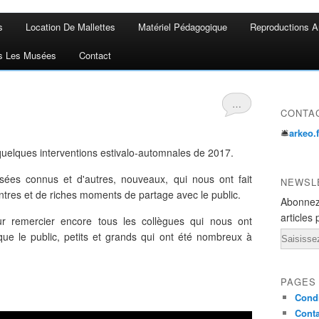
s
Location De Mallettes
Matériel Pédagogique
Reproductions A
s Les Musées
Contact
…
CONTA
🛎
arkeo.
uelques interventions estivalo-automnales de 2017.
ées connus et d'autres, nouveaux, qui nous ont fait
NEWSL
ontres et de riches moments de partage avec le public.
Abonnez
articles 
our remercier encore tous les collègues qui nous ont
Email
 que le public, petits et grands qui ont été nombreux à
PAGES
Condi
Conta