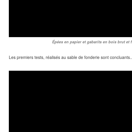
Épées en papier et gabarits en bois brut et fi
Les premiers tests, réalisés au sable de fonderie sont concluants.