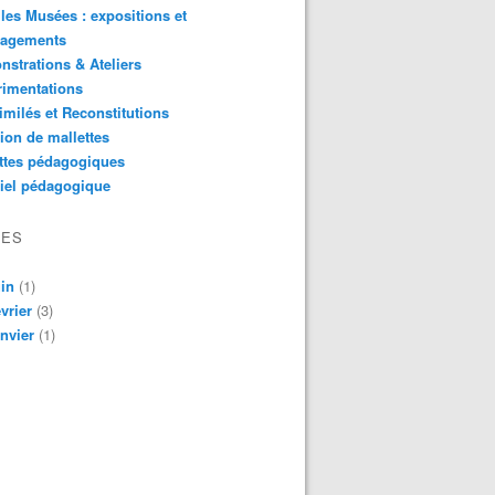
les Musées : expositions et
agements
strations & Ateliers
rimentations
imilés et Reconstitutions
ion de mallettes
ttes pédagogiques
iel pédagogique
VES
in
(1)
vrier
(3)
nvier
(1)
 Angles-sur-l'Anglin, Le Roc-aux-Sorciers, art et parure du M