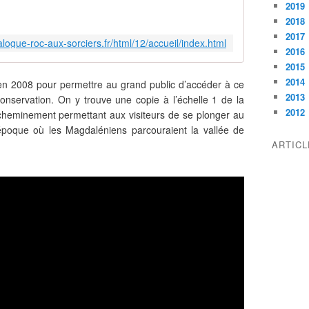
2019
a
l
2018
o
2017
talogue-roc-aux-sorciers.fr/html/12/accueil/index.html
g
2016
u
2015
e
2014
 en 2008 pour permettre au grand public d’accéder à ce
s
2013
onservation. On y trouve une copie à l’échelle 1 de la
c
2012
 cheminement permettant aux visiteurs de se plonger au
i
’époque où les Magdaléniens parcouraient la vallée de
e
n
ARTIC
t
i
f
i
q
u
e
d
e
s
f