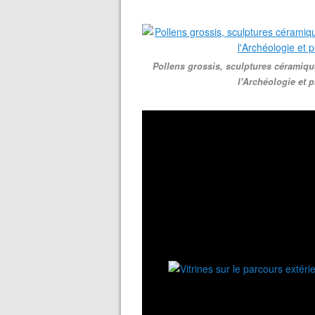
Pollens grossis, sculptures céramiqu
l'Archéologie et p