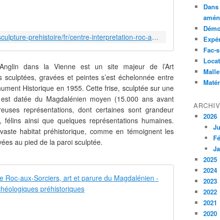
Dans 
amén
Démon
https://archeologie.culture.gouv.fr/sculpture-prehistoire/fr/centre-interpretation-roc-aux-sorciers
Expé
Fac-s
Locat
l’Anglin dans la Vienne est un site majeur de l’Art
Malle
s sculptées, gravées et peintes s’est échelonnée entre
Matér
ument Historique en 1955. Cette frise, sculptée sur une
 est datée du Magdalénien moyen (15.000 ans avant
ARCHI
euses représentations, dont certaines sont grandeur
2026
, félins ainsi que quelques représentations humaines.
Ju
n vaste habitat préhistorique, comme en témoignent les
Fé
ées au pied de la paroi sculptée.
Ja
2025
2024
Préhistoire :
2023
2022
C
2021
a
2020
t