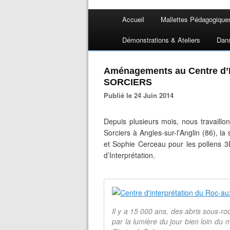
Accueil
Mallettes Pédagogique
Démonstrations & Ateliers
Dan
Aménagements au Centre d’I
SORCIERS
Publié le 24 Juin 2014
Depuis plusieurs mois, nous travaillo
Sorciers à Angles-sur-l'Anglin (86), la
et Sophie Cerceau pour les pollens 
d’Interprétation.
Il y a 15 000 ans, des abris sous-r
par la lumière du jour bien loin du 