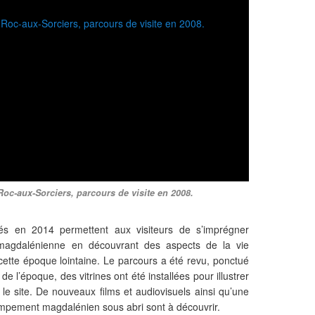
o
u
i
l
l
e
s
a
r
c
h
é
o
l
Roc-aux-Sorciers, parcours de visite en 2008.
o
g
i
s en 2014 permettent aux visiteurs de s’imprégner
q
magdalénienne en découvrant des aspects de la vie
u
ette époque lointaine. Le parcours a été revu, ponctué
e
 l’époque, des vitrines ont été installées pour illustrer
s
r le site. De nouveaux films et audiovisuels ainsi qu’une
d
ampement magdalénien sous abri sont à découvrir.
e