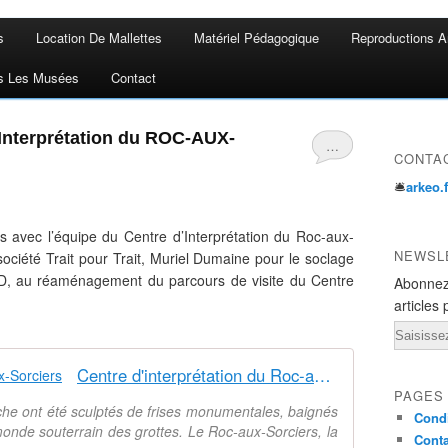
s
Location De Mallettes
Matériel Pédagogique
Reproductions A
s Les Musées
Contact
nterprétation du ROC-AUX-
…
CONTA
🛎
arkeo.
ns avec l’équipe du Centre d’Interprétation du Roc-aux-
NEWSL
 société Trait pour Trait, Muriel Dumaine pour le soclage
3D, au réaménagement du parcours de visite du Centre
Abonnez
articles 
Email
Centre d'interprétation du Roc-aux-Sorciers
PAGES
oche ont été sculptés de frises monumentales, baignés
Condi
monde souterrain des grottes. Le Roc-aux-Sorciers, la
Conta