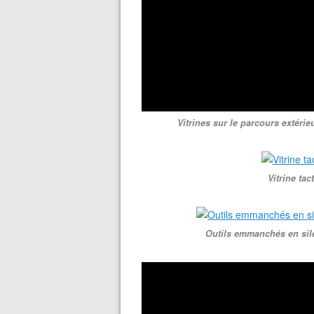
Vitrines sur le parcours extérie
Vitrine tac
Outils emmanchés en silex