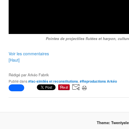
Pointes de projectiles flutées et harpon, cultur
Voir les commentaires
[Haut]
Rédigé par
Arkéo Fabrik
Publié dans
#fac-similés et reconstitutions
,
#Reproductions Arkéo
Theme: Twentyel