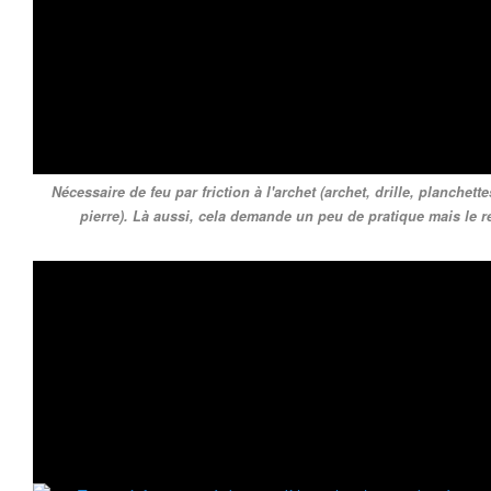
Nécessaire de feu par friction à l'archet (archet, drille, planchet
pierre). Là aussi, cela demande un peu de pratique mais le rés