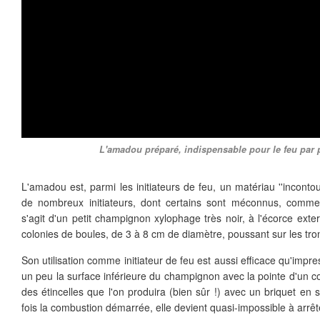
L'amadou préparé, indispensable pour le feu par 
L'amadou est, parmi les initiateurs de feu, un matériau ''incontou
de nombreux initiateurs, dont certains sont méconnus, comme l
s'agit d'un petit champignon xylophage très noir, à l'écorce ext
colonies de boules, de 3 à 8 cm de diamètre, poussant sur les tro
Son utilisation comme initiateur de feu est aussi efficace qu'impres
un peu la surface inférieure du champignon avec la pointe d'un c
des étincelles que l'on produira (bien sûr !) avec un briquet en 
fois la combustion démarrée, elle devient quasi-impossible à arrêt