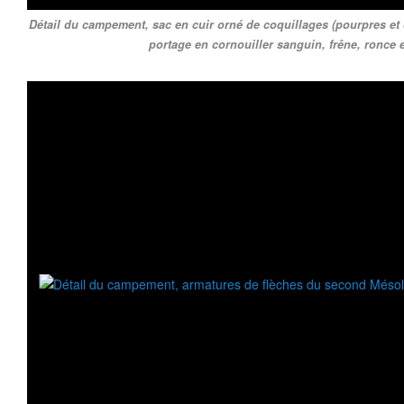
Détail du campement, sac en cuir orné de coquillages (pourpres et 
portage en cornouiller sanguin, frêne, ronce e