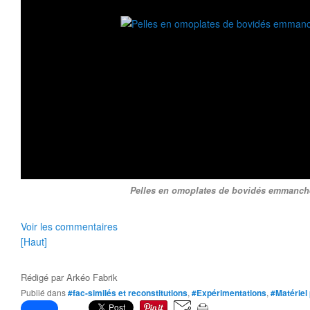
Pelles en omoplates de bovidés emmanch
Voir les commentaires
[Haut]
Rédigé par
Arkéo Fabrik
Publié dans
#fac-similés et reconstitutions
,
#Expérimentations
,
#Matériel