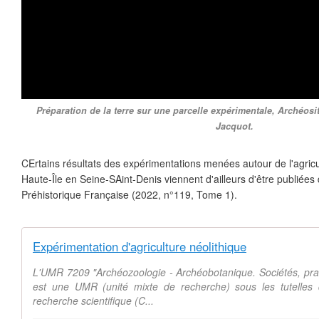
Préparation de la terre sur une parcelle expérimentale, Archéosite
Jacquot.
CErtains résultats des expérimentations menées autour de l'agricul
Haute-Île en Seine-SAint-Denis viennent d'ailleurs d'être publiées 
Préhistorique Française (2022, n°119, Tome 1).
Expérimentation d'agriculture néolithique
L'UMR 7209 "Archéozoologie - Archéobotanique. Sociétés, pra
est une UMR (unité mixte de recherche) sous les tutelles 
recherche scientifique (C...