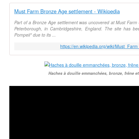
Must Farm Bronze Age settlement - Wikipedia
Part of a Bronze Age settlement was uncovered at Must Farm q
Peterborough, in Cambridgeshire, England. The site has bee
Pompeii" due to its ...
https://en.wikipedia.org/wiki/Must_Fa
Haches à douille emmanchées, bronze, frêne et 