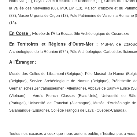
Narbovia (11), Pays d'Art et d'Histoire de Narbonne (11), Grottes du Lazare
la Vallée des Merveilles (06), MUCEM (13), Maison d'histoire et du Patri
(83), Musée Urgonia de Orgon (13), Pole Patrim
oine de Vaison la Romaine (
(13)
.
En Corse :
Musée de l’Alta Rocca,
Site Archéologique de Cucuruzzu.
En Territoires et Régions d’Outre-Mer :
MuMA de Dzaoudz
Archéologique de la Réunion (974),
Pôle Archéologique Carbet des Sciences
A l’Étranger :
Musée des Celtes de Libramont (Belgique), Pôle Muséal de Namur (Belgi
(Belgique),
Service Archéologique de Namur (Belgique),
Préhistosite 
Germanisches Zentralmuseumen (Allemagne), Abbaye de Saint-Maurice (S
(Vietnam),
Vero’s French Classes (Etats-Unis), Université de Bâle
(Portugal), Université de Francfort (Allemagne), Musée d’Archéologie de
Salamanque (Espagne), Collège François de Laval (Quebec-Canada).
Toutes nos excuses à ceux que nous aurions oublié, n'hésitez pas à vous m