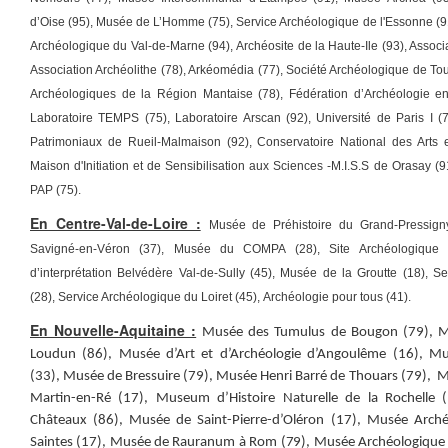
d’Oise (95), Musée de L’Homme (75),
Service Archéologique de l'Essonne (9
Archéologique du Val-de-Marne (94), Archéosite de la Haute-Ile (93), Asso
Association Archéolithe (78), Arkéomédia (77), Société Archéologique de T
Archéologiques de la Région Mantaise (78), Fédération d’Archéologie en
Laboratoire TEMPS (75), Laboratoire Arscan (92), Université de Paris I (
Patrimoniaux de Rueil-Malmaison (92), Conservatoire National des Arts 
Maison d'Initiation et de Sensibilisation aux Sciences -M.I.S.S de Orasay (
PAP (75)
.
En Centre-Val-de-Loire :
Musée de Préhistoire du Grand-Pressig
Savigné-en-Véron (37), Musée du COMPA (28), Site Archéologique 
d’interprétation Belvédère Val-de-Sully (45), Musée de la Groutte (18),
Se
(28), Service Archéologique du Loiret (45), Archéologie pour tous (41)
.
En Nouvelle-Aquitaine :
Musée des Tumulus de Bougon (79), M
Loudun (86), Musée d’Art et d’Archéologie d’Angoulême (16),
Mu
(33),
Musée de Bressuire (79),
Musée Henri Barré de Thouars (79),
M
Martin-en-Ré (17),
Museum d’Histoire Naturelle de la Rochelle 
Châteaux (86),
Musée de Saint-Pierre-d’Oléron (17),
Musée Arché
Saintes (17), Musée de Rauranum à Rom (79),
Musée Archéologique 