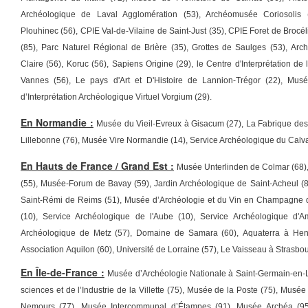
Archéologique de Laval Agglomération (53), Archéomusée Coriosolis (2
Plouhinec (56), CPIE Val-de-Vilaine de Saint-Just (35), CPIE Foret de Brocél
(85), Parc Naturel Régional de Brière (35), Grottes de Saulges (53), Arc
Claire (56), Koruc (56), Sapiens Origine (29), le Centre d'Interprétation de 
Vannes (56), Le pays d'Art et D'Histoire de Lannion-Trégor (22), Mus
d’Interprétation Archéologique Virtuel Vorgium (29).
En Normandie :
Musée du Vieil-Evreux à Gisacum (27), La Fabrique des
Lillebonne (76), Musée Vire Normandie (14), Service Archéologique du Calv
En Hauts de France / Grand Est :
Musée Unterlinden de Colmar (68),
(55), Musée-Forum de Bavay (59), Jardin Archéologique de Saint-Acheul (
Saint-Rémi de Reims (51), Musée d’Archéologie et du Vin en Champagne 
(10),
Service Archéologique de l'Aube (10), Service Archéologique d'A
Archéologique de Metz (57), Domaine de Samara (60), Aquaterra à Heni
Association Aquilon (60), Université de Lorraine (57), Le Vaisseau à Strasbou
En Île-de-France :
Musée d’Archéologie Nationale à Saint-Germain-en-L
sciences et de l’Industrie de la Villette (75), Musée de la Poste (75), Musée
Nemours (77), Musée Intercommunal d’Étampes (91), Musée Archéa (95