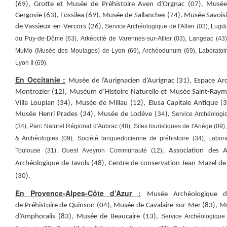
(69),
Grotte et Musée de Préhistoire Aven d’Orgnac (07),
Musée
Gergovie (63),
Fossilea (69),
Musée de Sallanches (74),
Musée Savoisi
de Vassieux-en-Vercors (26),
Service Archéologique de l'Allier (03), Lug
du Puy-de-Dôme (63),
Arkéocité de Varennes-sur-Allier (03), Langeac (43
MuMo (Musée des Moulages) de Lyon (69), Archéodunum (69), Laboratoire 
Lyon II (69)
.
En Occitanie :
Musée de l’Aurignacien d’Aurignac (31),
Espace Ar
Montrozier (12),
Muséum d’Histoire Naturelle et Musée Saint-Ray
Villa Loupian (34),
Musée de Millau (12), E
lusa Capitale Antique (
Musée Henri Prades (34), Musée de Lodève (34),
Service Archéologiq
(34), Parc Naturel Régional d'Aubrac (48), Sites touristiques de l'Ariège (09
& Archéologies (09), Société languedocienne de préhistoire (34), Labora
Toulouse (31), Ouest Aveyron Communauté (12)
, Association des 
Archéologique de Javols (48), Centre de conservation Jean Mazel d
(30).
En Provence-Alpes-Côte d’Azur :
Musée Archéologique d
de Préhistoire de Quinson (04),
Musée de Cavalaire-sur-Mer (83),
Mu
d’Amphoralis (83), Musée de Beaucaire (13),
Service Archéologique