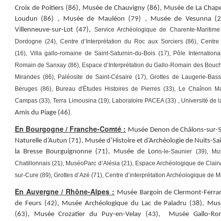
Croix de Poitiers (86),
Musée de Chauvigny (86),
Musée de La Chapel
Loudun (86) ,
Musée de Mauléon (79) ,
Musée de Vesunna (2
Villenneuve-sur-Lot (47),
Service Archéologique de Charente-Maritime
Dordogne (24),
Centre d’Interprétation du Roc aux Sorciers (86), Centre
(16), Villa gallo-romaine de Saint-Saturnin-du-Bois (17), Pôle Internationa
Romain de Sanxay (86), Espace d’Interprétation du Gallo-Romain des Boucha
Mirandes (86), Paléosite de Saint-Césaire (17), Grottes de Laugerie-Bas
Béruges (86), Bureau d'Études Histoires de Pierres (33), Le Chaînon Ma
Campas (33), Terra Limousina (19), Laboratoire PACEA (33) , Université de l
Amis du Piage (46)
.
En Bourgogne / Franche-Comté :
Musée Denon de Châlons-sur-S
Naturelle d’Autun (71),
Musée d’Histoire et d’Archéologie de Nuits-Sa
la Bresse Bourguignonne (71),
Musée de Lon
s-le-Saunier (39),
Mu
Chatillonnais (21),
MuséoParc d’Alésia (21), Espace Archéologique de Clairva
sur-Cure (89), Grottes d’Azé (71), Centre d’interprétation Archéologique de 
En Auvergne / Rhône-Alpes :
Musée Bargoin de Clermont-Ferra
de Feurs (42),
Musée Archéologique du Lac de Paladru (38),
Musé
(63),
Musée Crozatier du Puy-en-Velay (43),
Musée Gallo-Rom