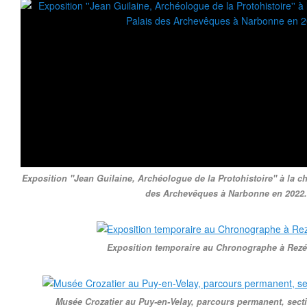
Exposition ''Jean Guilaine, Archéologue de la Protohistoire'' à la ch
des Archevêques à Narbonne en 2022.
Exposition temporaire au Chronographe à Rezé
Musée Crozatier au Puy-en-Velay, parcours permanent, secti