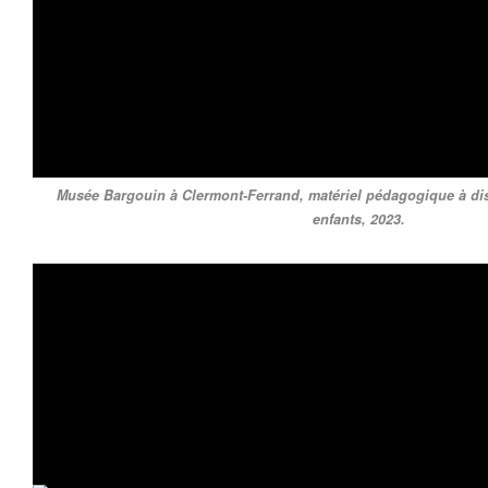
Musée Bargouin à Clermont-Ferrand, matériel pédagogique à dis
enfants, 2023.