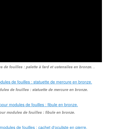
de fouilles : palette à fard et ustensiles en bronze. .
ules de fouilles : statuette de mercure en bronze.
our modules de fouilles : fibule en bronze.