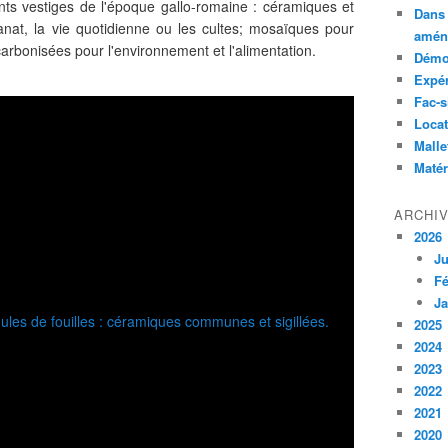
érents vestiges de l'époque gallo-romaine : céramiques et
Dans 
anat, la vie quotidienne ou les cultes; mosaïques pour
amén
s carbonisées pour l'environnement et l'alimentation.
Démon
Expé
Fac-s
Locat
Malle
Matér
ARCHI
2026
Ju
Fé
Ja
2025
2024
2023
2022
2021
2020