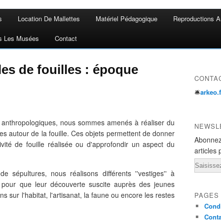
s
Location De Mallettes
Matériel Pédagogique
Reproductions A
s Les Musées
Contact
es de fouilles : époque
CONTA
🛎
arkeo.
s anthropologiques, nous sommes amenés à réaliser du
NEWSL
es autour de la fouille. Ces objets permettent de donner
Abonnez
vité de fouille réalisée ou d'approfondir un aspect du
articles 
Email
e sépultures, nous réalisons différents ''vestiges'' à
 pour que leur découverte suscite auprès des jeunes
ns sur l'habitat, l'artisanat, la faune ou encore les restes
PAGES
Condi
Conta