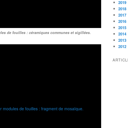
2019
2018
2017
2016
2015
les de fouilles : céramiques communes et sigillées.
2014
2013
2012
ARTIC