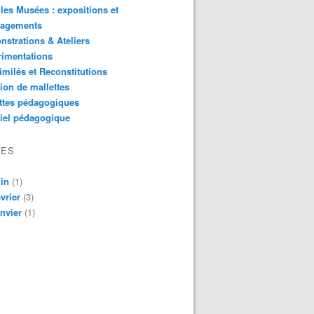
les Musées : expositions et
agements
strations & Ateliers
rimentations
imilés et Reconstitutions
ion de mallettes
ttes pédagogiques
iel pédagogique
VES
in
(1)
vrier
(3)
nvier
(1)