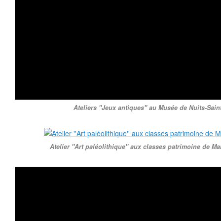
Ateliers ''Jeux antiques'' au Musée de Nuits-Sai
Atelier ''Art paléolithique'' aux classes patrimoine de Ma