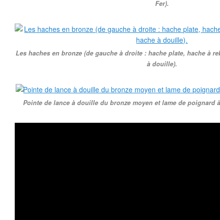
Fer).
Les haches en bronze (de gauche à droite : hache plate, hache à re
à douille).
Pointe de lance à douille du bronze moyen et lame de poignard à