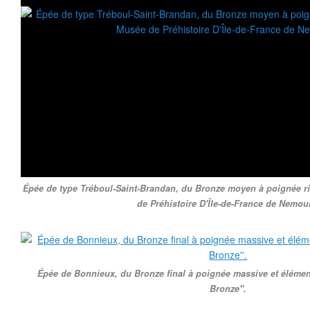
Épée de type Tréboul-Saint-Brandan, du Bronze moyen à poignée ri
de Préhistoire D'Île-de-France de Nemou
Épée de Bonnieux, du Bronze final à poignée massive et élément
Bronze''.