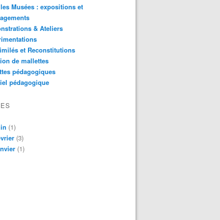
les Musées : expositions et
agements
strations & Ateliers
rimentations
imilés et Reconstitutions
ion de mallettes
ttes pédagogiques
iel pédagogique
VES
in
(1)
vrier
(3)
nvier
(1)