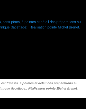
, centripètes, à pointes et détail des préparations au
nique (facettage). Réalisation pointe Michel Brenet.