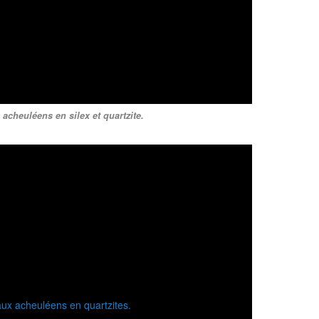
acheuléens en silex et quartzite.