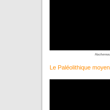
Hachereau
Le Paléolithique moyen