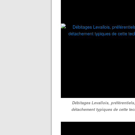
Débitages Levallois, préférentiels
détachement typiques de cette tech