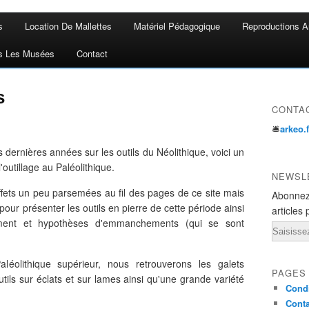
s
Location De Mallettes
Matériel Pédagogique
Reproductions A
s Les Musées
Contact
s
CONTA
🛎
arkeo.
s dernières années sur les outils du Néolithique, voici un
l'outillage au Paléolithique.
NEWSL
fets un peu parsemées au fil des pages de ce site mais
Abonnez
our présenter les outils en pierre de cette période ainsi
articles 
ment et hypothèses d'emmanchements (qui se sont
Email
aléolithique supérieur, nous retrouverons les galets
PAGES
ils sur éclats et sur lames ainsi qu'une grande variété
Condi
Conta