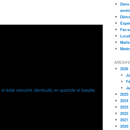
Dans 
amén
Démon
Expé
Fac-s
Locat
Malle
Matér
ARCHI
2026
Ju
Fé
Ja
2025
2024
2023
2022
2021
2020