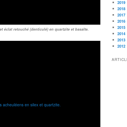
2019
2018
2017
2016
2015
 éclat retouché (denticulé) en quartzite et basalte.
2014
2013
2012
ARTIC