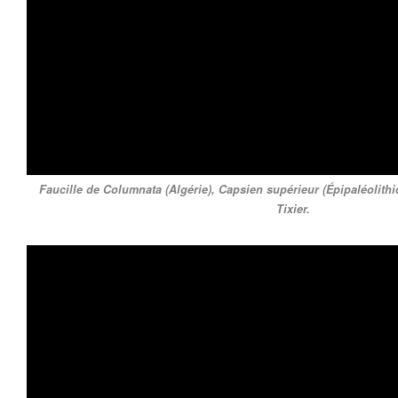
Faucille de Columnata (Algérie), Capsien supérieur (Épipaléolithiq
Tixier.