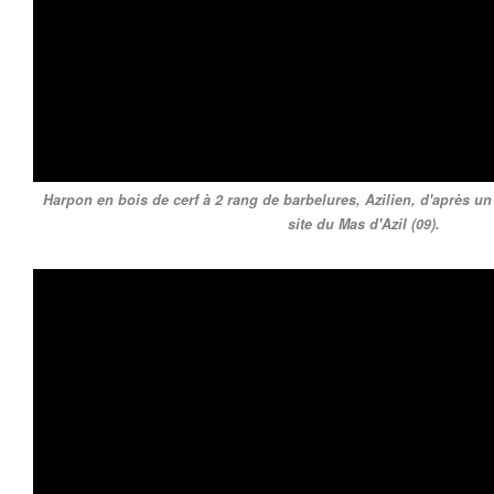
Harpon en bois de cerf à 2 rang de barbelures, Azilien, d'après un
site du Mas d'Azil (09).