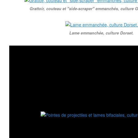
Grattoir, couteau et ''side-scraper'' emmanchés, culture 
Lame emmanchée, culture Dorset.