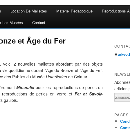
s
Location De Mallettes
Matériel Pédagogique
Reproductions A
s Les Musées
Contact
onze et Âge du Fer
CONTA
🛎
arkeo.
 voici 2 nouvelles mallettes abordant par des objets
 vie quotidienne durant l'Âge du Bronze et l'Âge du Fer.
NEWSL
vice des Publics du Musée
Unterlinden
de Colmar.
Abonnez
lièrement
Mineralia
pour les reproductions de perles en
articles 
 reproductions de perles en verre et
Fer et Savoir-
Email
ts gaulois.
PAGES
Condi
Conta