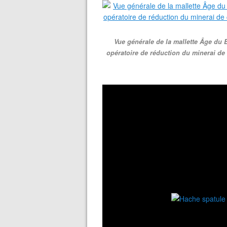
Vue générale de la mallette Âge du 
opératoire de réduction du minerai de c