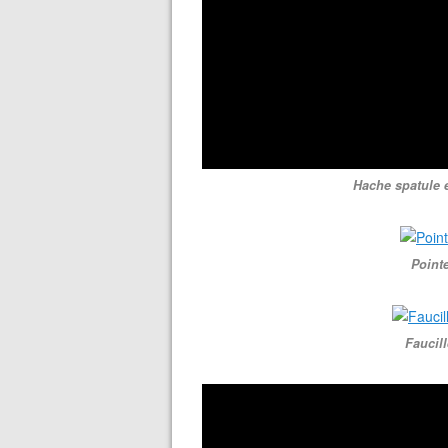
Hache spatule 
Point
Faucil