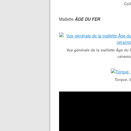
Coll
Mallette
ÂGE DU FER
Vue générale de la mallette Âge du Fe
céramiq
Torque, b