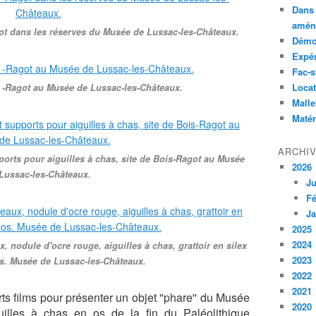
Dans 
amén
got dans les réserves du Musée de Lussac-les-Châteaux.
Démon
Expé
Fac-s
Locat
s -Ragot au Musée de Lussac-les-Châteaux.
Malle
Matér
ARCHI
pports pour aiguilles à chas, site de Bois-Ragot au Musée
2026
Lussac-les-Châteaux.
Ju
Fé
Ja
2025
2024
ux, nodule d'ocre rouge, aiguilles à chas, grattoir en silex
2023
s. Musée de Lussac-les-Châteaux.
2022
2021
s films pour présenter un objet ''phare'' du Musée
2020
guilles à chas en os de la fin du Paléolithique