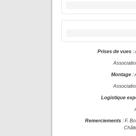
Prises de vues
:
Associati
Montage
:
Associati
Logistique exp
Remerciements
: F. B
Châte