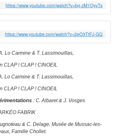
https://www.youtube.com/watch?v=bg-zM1OyvTs
https://www.youtube.com/watch?v=2eO3TtFJ-GQ
 A. Lo Carmine & T. Lassimouillas
,
on CLAP ! CLAP ! CINOEIL
 A. Lo Carmine & T. Lassimouillas,
on CLAP ! CLAP ! CINOEIL
érimentations
: C. Albaret & J. Vosges
ARKÉO FABRIK
ougnoteau & C. Delage, Musée de Mussac-les-
aux, Famille Chollet.