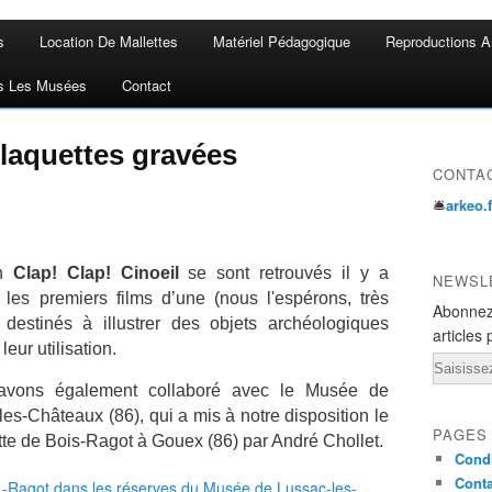
s
Location De Mallettes
Matériel Pédagogique
Reproductions A
s Les Musées
Contact
plaquettes gravées
CONTA
🛎
arkeo.
on
Clap! Clap! Cinoeil
se sont retrouvés il y a
NEWSL
les premiers films d’une (nous l'espérons, très
Abonnez
destinés à illustrer des objets archéologiques
articles 
leur utilisation.
Email
 avons également collaboré avec le Musée de
-les-Châteaux (86), qui a mis à notre disposition le
PAGES
otte de Bois-Ragot à Gouex (86) par André Chollet.
Condi
Conta