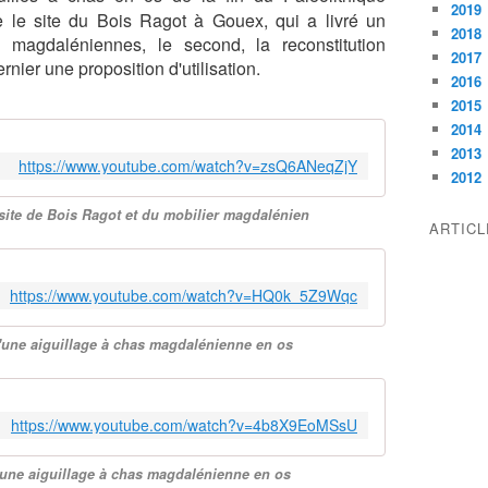
2019
e le site du Bois Ragot à Gouex, qui a livré un
2018
 magdaléniennes, le second, la reconstitution
2017
rnier une proposition d'utilisation.
2016
2015
2014
2013
https://www.youtube.com/watch?v=zsQ6ANeqZjY
2012
 site de Bois Ragot et du mobilier magdalénien
ARTIC
https://www.youtube.com/watch?v=HQ0k_5Z9Wqc
 d'une aiguillage à chas magdalénienne en os
https://www.youtube.com/watch?v=4b8X9EoMSsU
 d'une aiguillage à chas magdalénienne en os