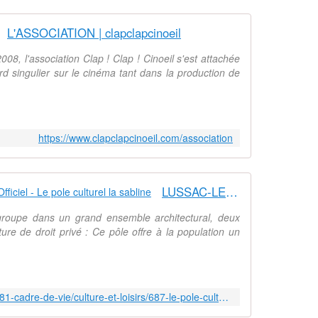
L'ASSOCIATION | clapclapcinoeil
, l'association Clap ! Clap ! Cinoeil s'est attachée
d singulier sur le cinéma tant dans la production de
https://www.clapclapcinoeil.com/association
LUSSAC-LES-CHÂTEAUX > Site Officiel - Le pole culturel la sabline
groupe dans un grand ensemble architectural, deux
ure de droit privé : Ce pôle offre à la population un
https://www.lussac-les-chateaux.fr/81-cadre-de-vie/culture-et-loisirs/687-le-pole-culturel-la-sabline