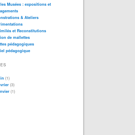
les Musées : expositions et
agements
strations & Ateliers
rimentations
imilés et Reconstitutions
ion de mallettes
ttes pédagogiques
iel pédagogique
VES
in
(1)
vrier
(3)
nvier
(1)