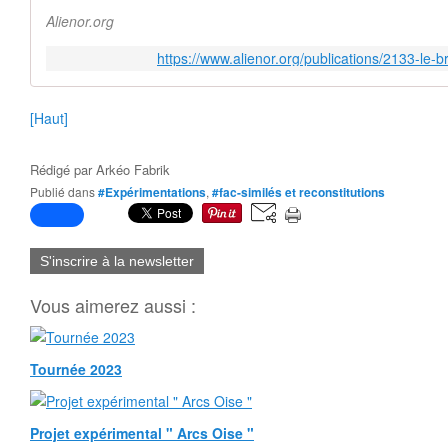
Alienor.org
https://www.alienor.org/publications/2133-le-
[Haut]
Rédigé par
Arkéo Fabrik
Publié dans
#Expérimentations
,
#fac-similés et reconstitutions
S'inscrire à la newsletter
Vous aimerez aussi :
Tournée 2023
Projet expérimental " Arcs Oise "