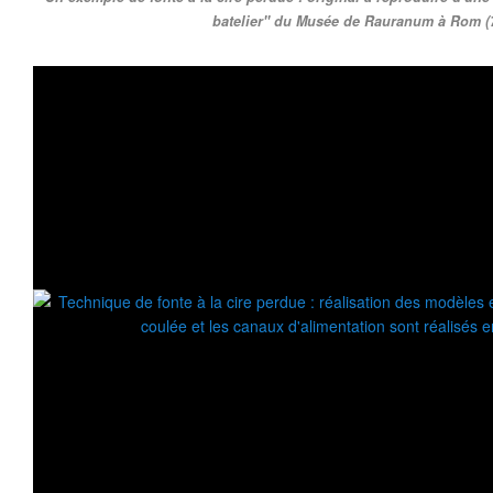
batelier'' du Musée de Rauranum à Rom (7