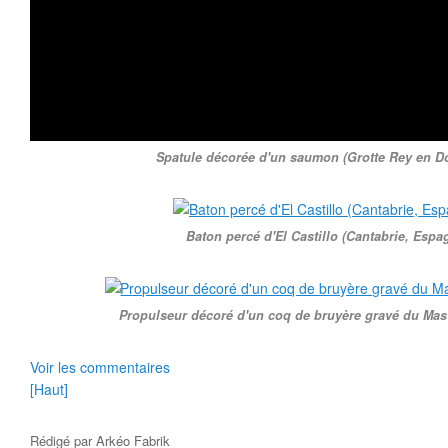
Spatule décorée d'un saumon (Grotte Rey en D
Baton percé d'El Castillo (Cantabrie, Espa
Propulseur décoré d'un coq de bruyère gravé du Mas d
Voir les commentaires
[Haut]
Rédigé par
Arkéo Fabrik