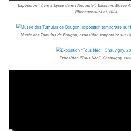
Exposition ''Vivre à Eysse dans l'Antiquité'', Excisum, Musée
Villeneuve-sur-Lot, 2024.
Musée des Tumulus de Bougon, exposition temporaire sur l'a
Exposition ''Tous Néo'', Chauvigny, 202