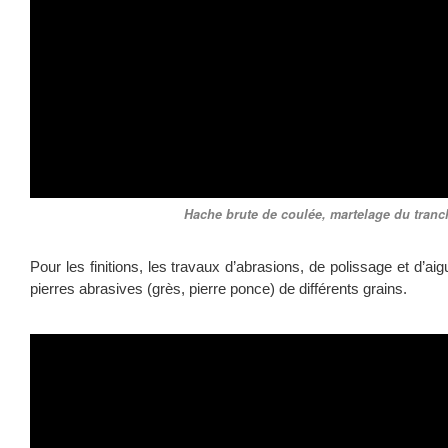
Hache brute de coulée, martelage du tranc
Pour les finitions, les travaux d’abrasions, de polissage et d’aig
pierres abrasives (grès, pierre ponce) de différents grains.